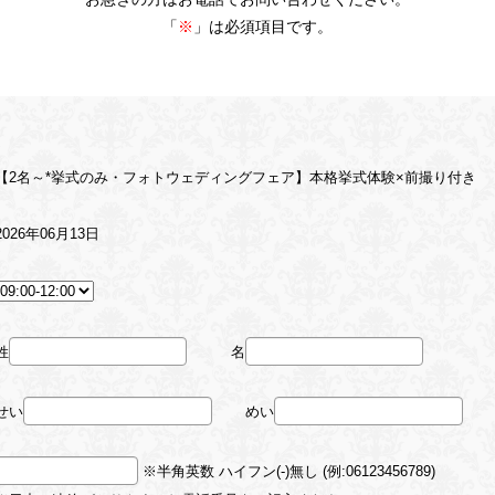
「
※
」は必須項目です。
【2名～*挙式のみ・フォトウェディングフェア】本格挙式体験×前撮り付き
2026年06月13日
姓
名
せい
めい
※半角英数 ハイフン(-)無し (例:06123456789)