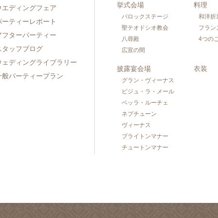
挙式会場
料理
ウエディングフェア
バロックステージ
和洋折
パーティーレポート
聖テオドシオ教会
フラン
アフターパーティー
八尋殿
4つの
スタッフブログ
広宣の間
ウェディングライブラリー
披露宴会場
衣装
一般パーティープラン
グラン・ヴィーナス
ビジュ・ラ・メール
ベッラ・ルーチェ
ネプチューン
ヴィーナス
ブライトンマナー
チュートンマナー