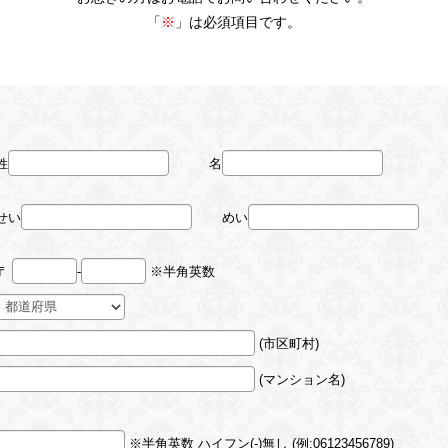
「
※
」は必須項目です。
姓
名
せい
めい
〒
-
※半角英数
(市区町村)
(マンション名)
※半角英数 ハイフン(-)無し (例:06123456789)