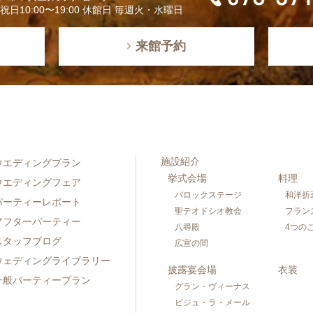
日祝日10:00〜19:00 休館日 毎週火・水曜日
来館予約
施設紹介
ウエディングプラン
挙式会場
料理
ウエディングフェア
バロックステージ
和洋折
パーティーレポート
聖テオドシオ教会
フラン
アフターパーティー
八尋殿
4つの
スタッフブログ
広宣の間
ウェディングライブラリー
披露宴会場
衣装
一般パーティープラン
グラン・ヴィーナス
ビジュ・ラ・メール