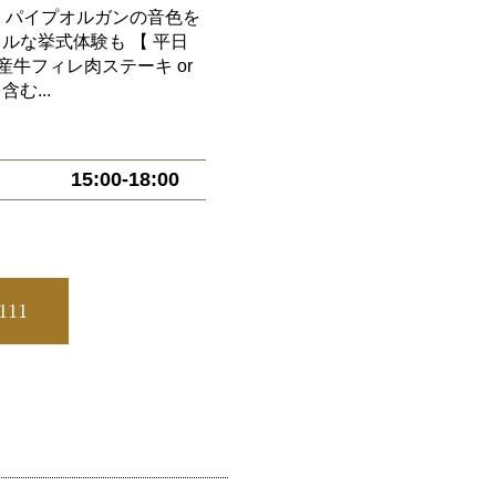
評！パイプオルガンの音色を
ルな挙式体験も 【 平日
産牛フィレ肉ステーキ or
む...
15:00-18:00
5111