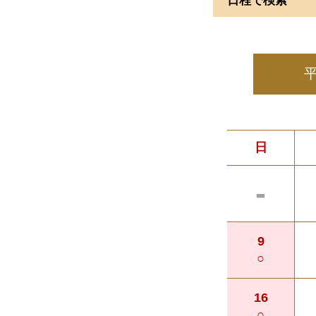
日程で検索
日
-
9
○
16
○