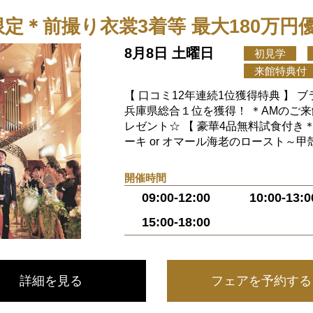
月限定＊前撮り衣裳3着等 最大180万円
8月8日 土曜日
初見学
来館特典付
【 口コミ12年連続1位獲得特典 】
兵庫県総合１位を獲得！ ＊AMのご
レゼント☆ 【 豪華4品無料試食付き
ーキ or オマール海老のロースト～甲殻.
開催時間
09:00-12:00
10:00-13:0
15:00-18:00
詳細を見る
フェアを予約する