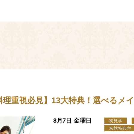
料理重視必見】13大特典！選べるメイ
8月7日 金曜日
初見学
来館特典付