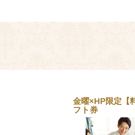
金曜×HP限定【
フト券