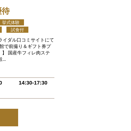
優待
挙式体験
試食付
 ブライダル口コミサイトにて
来館で前撮り＆ギフト券プ
＊ 】 国産牛フィレ肉ステ
..
0
14:30-17:30