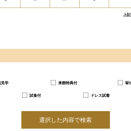
上記
初見学
来館特典付
挙
試食付
ドレス試着
選択した内容で検索