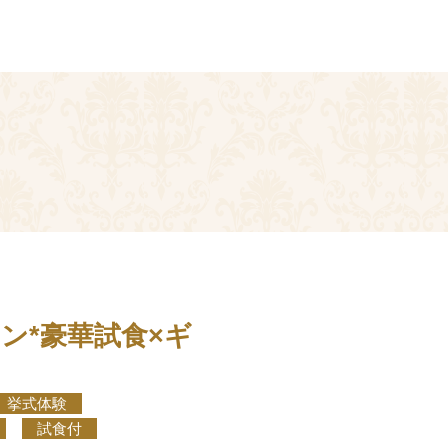
ン*豪華試食×ギ
挙式体験
試食付