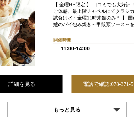
【 金曜HP限定 】 口コミでも大好
ご体感、最上階チャペルにてクラシカ
試食は水・金曜11時来館のみ＊ 】 国
鱸のパイ包み焼き～甲殻類ソース～を含
開催時間
11:00-14:00
詳細を見る
電話で確認
:078-371-
もっと見る