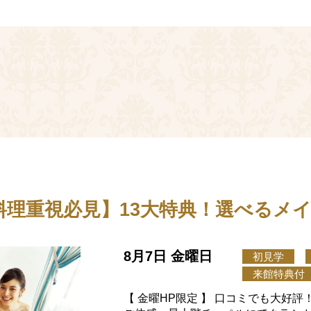
料理重視必見】13大特典！選べるメイ
8月7日 金曜日
初見学
来館特典付
【 金曜HP限定 】 口コミでも大好