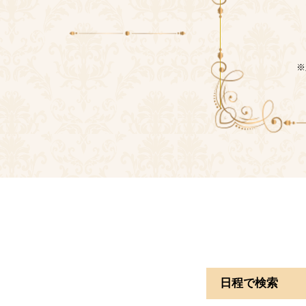
※
日程で検索