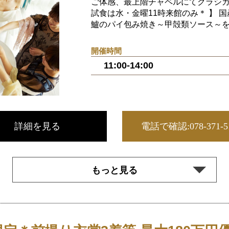
ご体感、最上階チャペルにてクラシカ
試食は水・金曜11時来館のみ＊ 】 国
鱸のパイ包み焼き～甲殻類ソース～を含
開催時間
11:00-14:00
詳細を見る
電話で確認
:078-371-
もっと見る