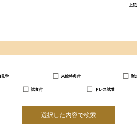
上記
初見学
来館特典付
挙
試食付
ドレス試着
選択した内容で検索