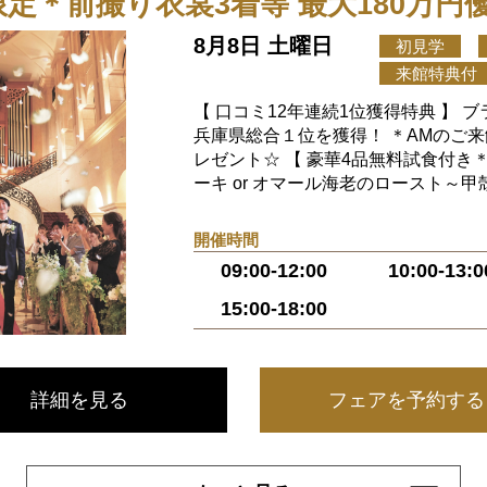
月限定＊前撮り衣裳3着等 最大180万円
8月8日 土曜日
初見学
来館特典付
【 口コミ12年連続1位獲得特典 】
兵庫県総合１位を獲得！ ＊AMのご
レゼント☆ 【 豪華4品無料試食付き
ーキ or オマール海老のロースト～甲殻.
開催時間
09:00-12:00
10:00-13:0
15:00-18:00
詳細を見る
フェアを予約する