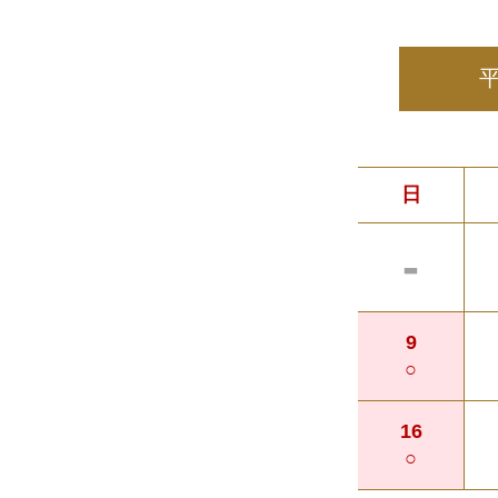
日
-
9
○
16
○