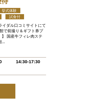
優待
挙式体験
試食付
 ブライダル口コミサイトにて
来館で前撮り＆ギフト券プ
＊ 】 国産牛フィレ肉ステ
..
0
14:30-17:30