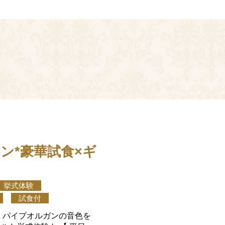
ン*豪華試食×ギ
挙式体験
試食付
評！パイプオルガンの音色を