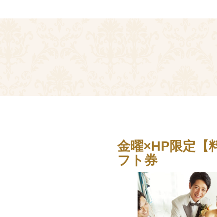
金曜×HP限定【
フト券