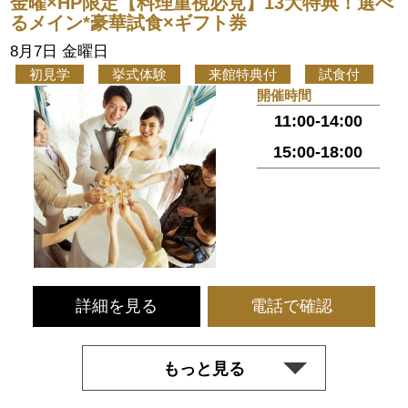
金曜×HP限定【料理重視必見】13大特典！選べ
るメイン*豪華試食×ギフト券
8月7日 金曜日
初見学
挙式体験
来館特典付
試食付
開催時間
11:00-14:00
15:00-18:00
詳細を見る
電話で確認
もっと見る