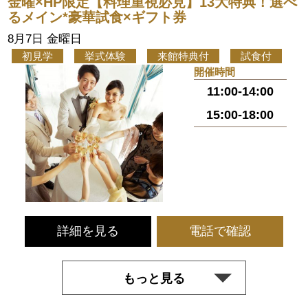
金曜×HP限定【料理重視必見】13大特典！選べ
るメイン*豪華試食×ギフト券
8月7日 金曜日
初見学
挙式体験
来館特典付
試食付
開催時間
11:00-14:00
15:00-18:00
詳細を見る
電話で確認
もっと見る