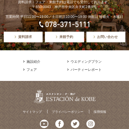
資料請求・フェア・来館予約は電話でも受付しております。
〒650-0043 神戸市中央区弁天町2番8号
営業時間 平日11:00〜19:00／土日祝日10:00〜19:00 休館日 毎週火・水曜日
資料請求
来館予約
お問い合わせ
施設紹介
ウエディングプラン
フェア
パーティーレポート
サイトマップ
プライバシーポリシー
採用情報