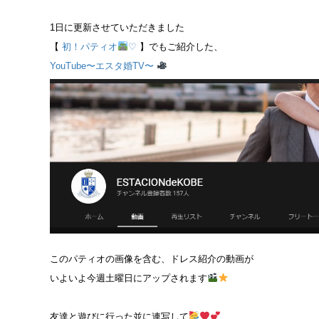
1日に更新させていただきました
【
初！パティオ
♡
】でもご紹介した、
YouTube〜エスタ婚TV〜
このパティオの画像を含む、ドレス紹介の動画が
いよいよ今週土曜日にアップされます
友達と遊びに行った並に連写して
、