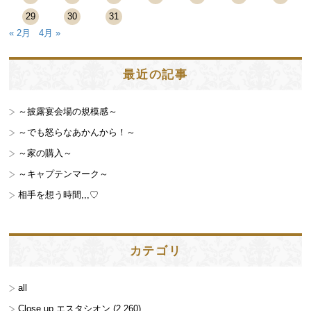
29
30
31
« 2月
4月 »
最近の記事
～披露宴会場の規模感～
～でも怒らなあかんから！～
～家の購入～
～キャプテンマーク～
相手を想う時間,,,♡
カテゴリ
all
Close up エスタシオン
(2,260)