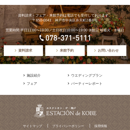
資料請求・フェア・来館予約は電話でも受付しております。
〒650-0043 神戸市中央区弁天町2番8号
営業時間 平日11:00〜19:00／土日祝日10:00〜19:00 休館日 毎週火・水曜日
資料請求
来館予約
お問い合わせ
施設紹介
ウエディングプラン
フェア
パーティーレポート
サイトマップ
プライバシーポリシー
採用情報