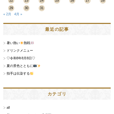
22
23
24
25
26
27
28
29
30
31
« 2月
4月 »
最近の記事
暑い熱い
熱戦
ドリンクメニュー
♡令和8年8月8日♡
夏の景色とともに
拍手は伝染する
カテゴリ
all