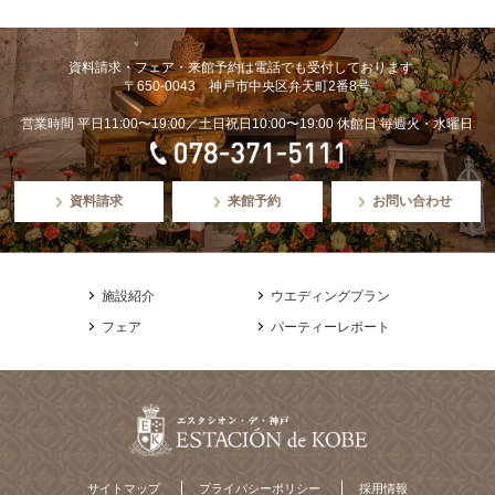
資料請求・フェア・来館予約は電話でも受付しております。
〒650-0043 神戸市中央区弁天町2番8号
営業時間 平日11:00〜19:00／土日祝日10:00〜19:00 休館日 毎週火・水曜日
資料請求
来館予約
お問い合わせ
施設紹介
ウエディングプラン
フェア
パーティーレポート
サイトマップ
プライバシーポリシー
採用情報