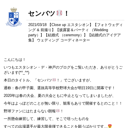
センバツ
！
2021/03/18 【
Close up エスタシオン
】【
フォトウェディ
ング & 前撮り
】【
披露宴＆パーティ （Wedding
party）
】【
結婚式 （ceremony）
】【
結婚式のアイデア
集
】 ウェディング コーディネーター
こんにちは！
いつもエスタシオン・デ・神戸のブログをご覧いただき、ありがとうご
ざいます(*^_^*)
本日のタイトル、「センバツ
！」でございますが、
通称：春の甲子園、選抜高等学校野球大会が明日19日に開幕です！
2020年は春の大会、夏の大会ともに中止となってしまいましたが、
今年はよっぽどのことが無い限り、観客もありで開催するとのこと！！
野球ファンにはたまらない朗報
！
一所懸命練習して、練習して、そこで培ったものを
すべての出場選手が最大限発揮できることを願うばかりです…