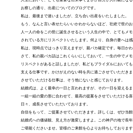
お察しの通り、出産についてのブログです。
私は、最後まで迷いましたが、立ち合い出産をいたしました。
もう、なんと言い表せたらいいかわからないほど、壮絶で世のお
人一人の命をこの世に誕生させるという人生の中で、とてもメモ
されている方にリスペクトいたします。何より、自身の妻へは感
私は、現時点ではっきり言えますが、親バカ確定です。毎日かわ
さて、私の親バカ話はこれくらいにしておいて、一生の中でメモ
リスペクトがあると話しましたが、私どもブライダルにおいても
支える仕事です。かけがえのない時を共に過ごさせていただきま
させていただける仕事は、そう他にないと感じております。
結婚式は、よく最幸の一日と言われますが、その一日を迎えるま
一組一組の愛の形に合わせて、最高の提案をさせていただける喜
日々、成長させていただいております。
自信をもって、ご提案させていただきます。詳しくは、ぜひ当館
結婚式への価値観、見え方が激変しますよ。この神戸の地で長年
ご堪能くださいませ。皆様のご来館を心よりお待ちしております