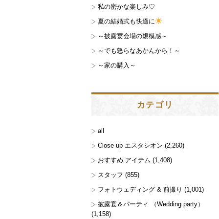
私の密かな楽しみ♡
夏の結婚式も快適に
～披露宴会場の規模感～
～でも怒らなあかんから！～
～家の購入～
カテゴリ
all
Close up エスタシオン
(2,260)
おすすめ アイテム
(1,408)
スタッフ
(855)
フォトウェディング & 前撮り
(1,001)
披露宴＆パーティ （Wedding party）
(1,158)