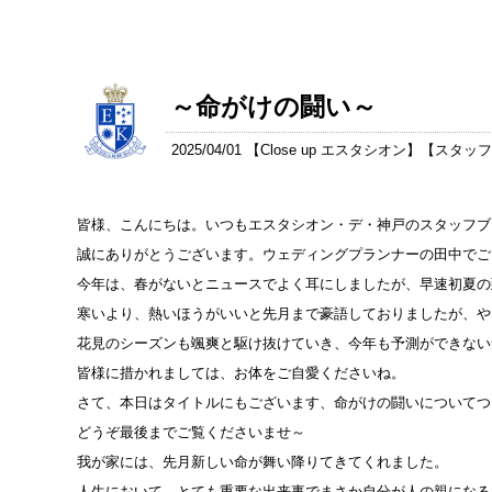
～命がけの闘い～
2025/04/01 【
Close up エスタシオン
】【
スタッ
皆様、こんにちは。いつもエスタシオン・デ・神戸のスタッフブ
誠にありがとうございます。ウェディングプランナーの田中でご
今年は、春がないとニュースでよく耳にしましたが、早速初夏の
寒いより、熱いほうがいいと先月まで豪語しておりましたが、や
花見のシーズンも颯爽と駆け抜けていき、今年も予測ができない
皆様に措かれましては、お体をご自愛くださいね。
さて、本日はタイトルにもございます、命がけの闘いについてつ
どうぞ最後までご覧くださいませ～
我が家には、先月新しい命が舞い降りてきてくれました。
人生において、とても重要な出来事でまさか自分が人の親になる