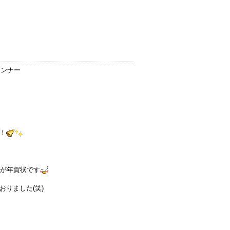
ランナー
！
のが年賀状です
りました(笑)