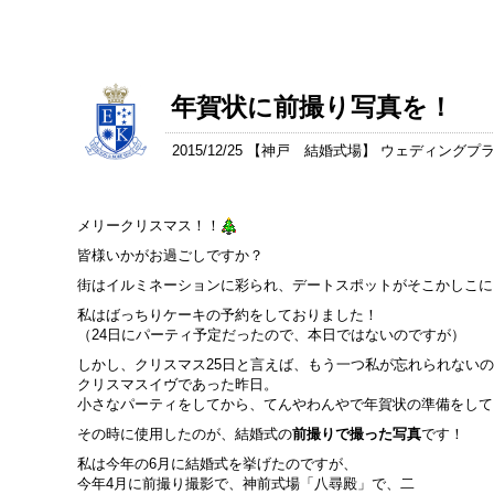
年賀状に前撮り写真を！
2015/12/25 【
神戸 結婚式場
】 ウェディングプ
メリークリスマス！！
皆様いかがお過ごしですか？
街はイルミネーションに彩られ、デートスポットがそこかしこに
私はばっちりケーキの予約をしておりました！
（24日にパーティ予定だったので、本日ではないのですが）
しかし、クリスマス25日と言えば、もう一つ私が忘れられない
クリスマスイヴであった昨日。
小さなパーティをしてから、てんやわんやで年賀状の準備をしてお
その時に使用したのが、結婚式の
前撮りで撮った写真
です！
私は今年の6月に結婚式を挙げたのですが、
今年4月に前撮り撮影で、神前式場「八尋殿」で、二