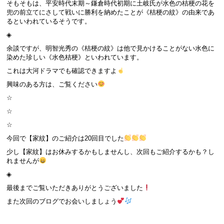
そもそもは、平安時代末期～鎌倉時代初期に土岐氏が水色の桔梗の花を
兜の前立てにさして戦いに勝利を納めたことが《桔梗の紋》の由来であ
るといわれているそうです。
◈
余談ですが、明智光秀の《桔梗の紋》は他で見かけることがない水色に
染めた珍しい《水色桔梗》といわれています。
これは大河ドラマでも確認できますよ
興味のある方は、ご覧ください
☆
☆
☆
今回で【家紋】のご紹介は20回目でした
少し【家紋】はお休みするかもしませんし、次回もご紹介するかも？し
れませんが
◈
最後までご覧いただきありがとうございました
また次回のブログでお会いしましょう