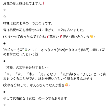
お花の形と紋は似てますね
☆
☆
桔梗は秋の七草の一つだそうです。
昔は桔梗の花を神様や仏様に捧げて、吉凶を占いました。
(どうやって占ったんですかね
花占い
好き･嫌いみたいな
)
◈
“吉凶を占う花”
として、きっきょう(吉凶)がききょう(桔梗)に転じて花
の名前になったという説
◈
「桔梗」の文字を分解すると･･･
「木」･「吉」･「木」･「更」となり、「更に吉(さらによし)」という言
葉をつくることができ、縁起を担いだという説もあるんだそう
(文字を分解して、考えるなんてなんか驚き
)
◈
そして代表的な【女紋】の一つでもあります
☆