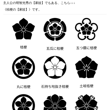
主人公の明智光秀の【家紋】でもある、こちら↓↓↓
《桔梗の【家紋】》です。