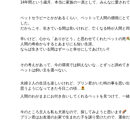
14年間という歳月、本当に家族の一員として、みんなに愛され
ペットセラピーとかがあるくらい、ペットって人間の感情にとて
した。
だからこそ、生きている間は良いけれど、亡くなる時が人間と同
辛いけど、心から「ありがとう」と思わせてくれたペットの死
人間の寿命からするとあまりにも短い生涯。
ならば生きている間はずーっと幸せにしてあげたい!!
その考えがあって、今の環境では飼えないな…とずっと諦めてき
ペットは飼い主を選べない。
夫婦２人の生活も楽しいけれど、プリン君がいた時の事を思い出
思うようになってきた今日この頃…
人間のわがままにお付き合いしてくれるペットを見つけて、一緒
今のところ主人も私も犬派なので、探してみようと思います
プリン君はお友達のお家で生まれた子を譲り受けたので、運命だ