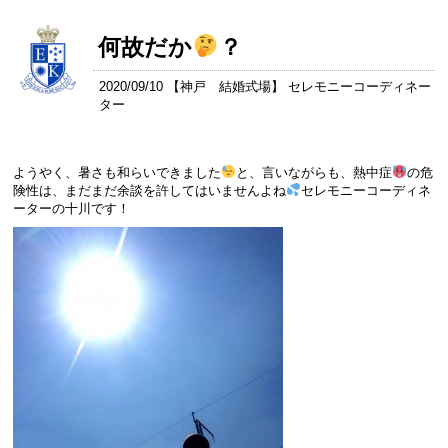
何故だか
？
2020/09/10 【
神戸 結婚式場
】 セレモニーコーディネー
ター
ようやく、暑さも和らいできました
と、言いながらも、熱中症
の危
険性は、まだまだ余談を許してはいませんよね
セレモニーコーディネ
ーターの十川です！