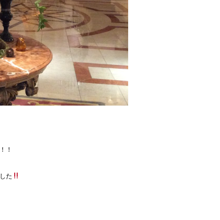
！！
した