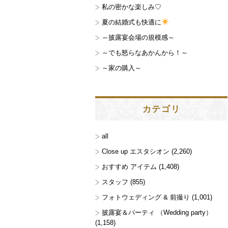
私の密かな楽しみ♡
夏の結婚式も快適に
～披露宴会場の規模感～
～でも怒らなあかんから！～
～家の購入～
カテゴリ
all
Close up エスタシオン
(2,260)
おすすめ アイテム
(1,408)
スタッフ
(855)
フォトウェディング & 前撮り
(1,001)
披露宴＆パーティ （Wedding party）
(1,158)