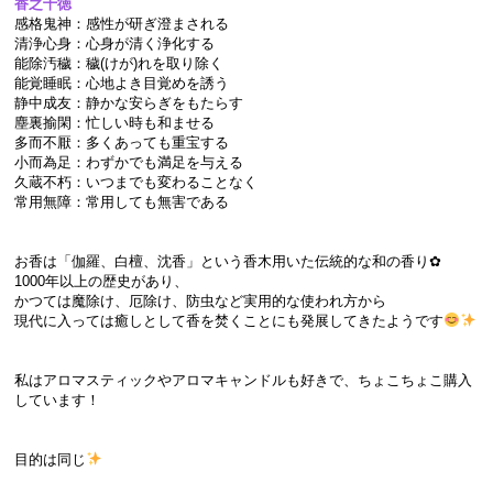
香之十徳
感格鬼神：感性が研ぎ澄まされる
清浄心身：心身が清く浄化する
能除汚穢：穢(けが)れを取り除く
能覚睡眠：心地よき目覚めを誘う
静中成友：静かな安らぎをもたらす
塵裏揄閑：忙しい時も和ませる
多而不厭：多くあっても重宝する
小而為足：わずかでも満足を与える
久蔵不朽：いつまでも変わることなく
常用無障：常用しても無害である
お香は「伽羅、白檀、沈香」という香木用いた伝統的な和の香り✿
1000年以上の歴史があり、
かつては魔除け、厄除け、防虫など実用的な使われ方から
現代に入っては癒しとして香を焚くことにも発展してきたようです
私はアロマスティックやアロマキャンドルも好きで、ちょこちょこ購入
しています！
目的は同じ