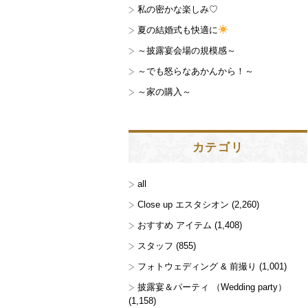
私の密かな楽しみ♡
夏の結婚式も快適に
～披露宴会場の規模感～
～でも怒らなあかんから！～
～家の購入～
カテゴリ
all
Close up エスタシオン
(2,260)
おすすめ アイテム
(1,408)
スタッフ
(855)
フォトウェディング & 前撮り
(1,001)
披露宴＆パーティ （Wedding party）
(1,158)