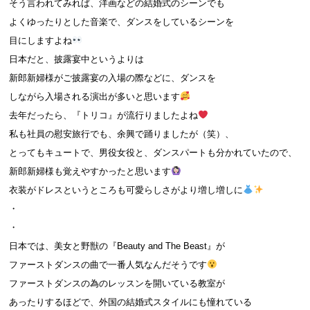
そう言われてみれば、洋画などの結婚式のシーンでも
よくゆったりとした音楽で、ダンスをしているシーンを
目にしますよね
日本だと、披露宴中というよりは
新郎新婦様がご披露宴の入場の際などに、ダンスを
しながら入場される演出が多いと思います
去年だったら、『トリコ』が流行りましたよね
私も社員の慰安旅行でも、余興で踊りましたが（笑）、
とってもキュートで、男役女役と、ダンスパートも分かれていたので、
新郎新婦様も覚えやすかったと思います
衣装がドレスというところも可愛らしさがより増し増しに
・
・
日本では、美女と野獣の『Beauty and The Beast』が
ファーストダンスの曲で一番人気なんだそうです
ファーストダンスの為のレッスンを開いている教室が
あったりするほどで、外国の結婚式スタイルにも憧れている