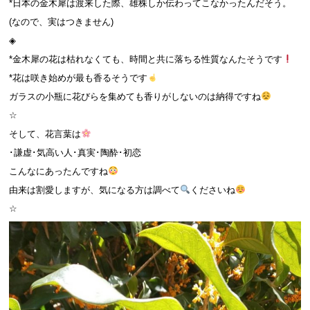
*日本の金木犀は渡来した際、雄株しか伝わってこなかったんだそう。
(なので、実はつきません)
◈
*金木犀の花は枯れなくても、時間と共に落ちる性質なんたそうです
*花は咲き始めが最も香るそうです
ガラスの小瓶に花びらを集めても香りがしないのは納得ですね
☆
そして、花言葉は
･謙虚･気高い人･真実･陶酔･初恋
こんなにあったんですね
由来は割愛しますが、気になる方は調べて
くださいね
☆