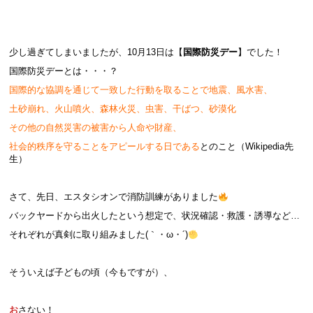
少し過ぎてしまいましたが、10月13日は【
国際防災デー
】でした！
国際防災デーとは・・・？
国際的な協調を通じて一致した行動を取ることで地震、風水害、
土砂崩れ、火山噴火、森林火災、虫害、干ばつ、砂漠化
その他の自然災害の被害から人命や財産、
社会的秩序を守ることをアピールする日である
とのこと（Wikipedia先
生）
さて、先日、エスタシオンで消防訓練がありました
バックヤードから出火したという想定で、状況確認・救護・誘導など…
それぞれが真剣に取り組みました(｀・ω・´)
そういえば子どもの頃（今もですが）、
お
さない！