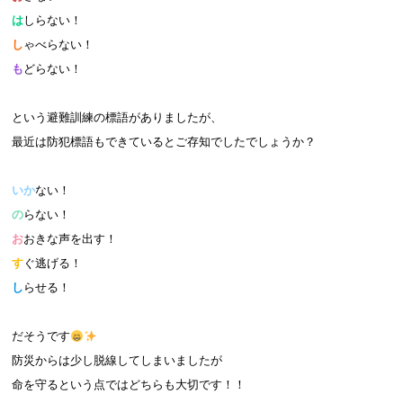
は
しらない！
し
ゃべらない！
も
どらない！
という避難訓練の標語がありましたが、
最近は防犯標語もできているとご存知でしたでしょうか？
いか
ない！
の
らない！
お
おきな声を出す！
す
ぐ逃げる！
し
らせる！
だそうです
防災からは少し脱線してしまいましたが
命を守るという点ではどちらも大切です！！