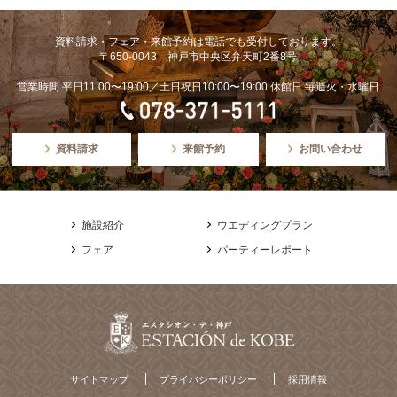
資料請求・フェア・来館予約は電話でも受付しております。
〒650-0043 神戸市中央区弁天町2番8号
営業時間 平日11:00〜19:00／土日祝日10:00〜19:00 休館日 毎週火・水曜日
資料請求
来館予約
お問い合わせ
施設紹介
ウエディングプラン
フェア
パーティーレポート
サイトマップ
プライバシーポリシー
採用情報