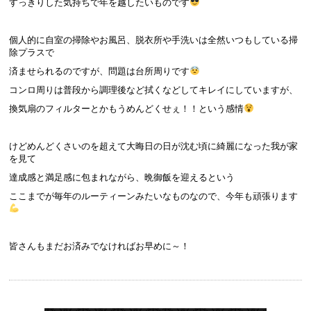
すっきりした気持ちで年を越したいものです
個人的に自室の掃除やお風呂、脱衣所や手洗いは全然いつもしている掃
除プラスで
済ませられるのですが、問題は台所周りです
コンロ周りは普段から調理後など拭くなどしてキレイにしていますが、
換気扇のフィルターとかもうめんどくせぇ！！という感情
けどめんどくさいのを超えて大晦日の日が沈む頃に綺麗になった我が家
を見て
達成感と満足感に包まれながら、晩御飯を迎えるという
ここまでが毎年のルーティーンみたいなものなので、今年も頑張ります
皆さんもまだお済みでなければお早めに～！