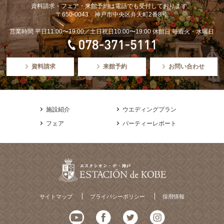
資料請求・フェア・来館予約は電話でも受付しております。
〒650-0043 神戸市中央区弁天町2番8号
営業時間 平日11:00〜19:00／土日祝日10:00〜19:00 休館日 毎週火・水曜日
資料請求
来館予約
お問い合わせ
施設紹介
ウエディングプラン
フェア
パーティーレポート
サイトマップ
プライバシーポリシー
採用情報