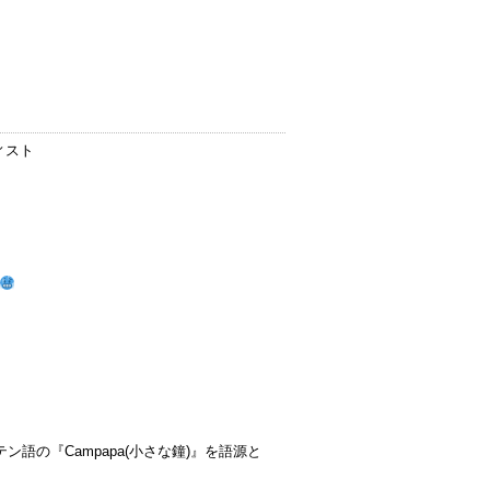
ィスト
テン語の『Campapa(小さな鐘)』を語源と