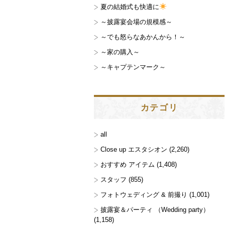
夏の結婚式も快適に
～披露宴会場の規模感～
～でも怒らなあかんから！～
～家の購入～
～キャプテンマーク～
カテゴリ
all
Close up エスタシオン
(2,260)
おすすめ アイテム
(1,408)
スタッフ
(855)
フォトウェディング & 前撮り
(1,001)
披露宴＆パーティ （Wedding party）
(1,158)