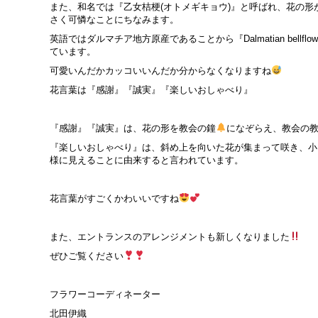
また、和名では『乙女桔梗(オトメギキョウ)』と呼ばれ、花の
さく可憐なことにちなみます。
英語ではダルマチア地方原産であることから『Dalmatian bellf
ています。
可愛いんだかカッコいいんだか分からなくなりますね
花言葉は『感謝』『誠実』『楽しいおしゃべり』
『感謝』『誠実』は、花の形を教会の鐘
になぞらえ、教会の
『楽しいおしゃべり』は、斜め上を向いた花が集まって咲き、小
様に見えることに由来すると言われています。
花言葉がすごくかわいいですね
また、エントランスのアレンジメントも新しくなりました
ぜひご覧ください
フラワーコーディネーター
北田伊織