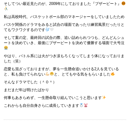
そしてつい最近見たのが、2009年にしておりました『ブザービート』
私は高校時代、バスケットボール部のマネージャーをしていましたため
バスケ関係のドラマをみると試合の場面であったり練習風景だったりと
てもワクワクするのです
そして案の定、最終回の試合の際、追い詰められつつも、どんどんシュ
ートを決めていき、最後にブザービートを決めて優勝する場面で大号泣
やはり、バトル系には火がつき涙もろくなってしまう体になっておりま
した（笑）
恋愛も混ざっておりますが、夢を一生懸命追いかける2人を見ている
と、私も負けてられない
と、とてもやる気をもらいました
そんなドラマでした（＾Ｏ＾）
まだまだ年は明けたばかり
何事もあきらめず、一生懸命取り組んでいこうと思います
これからも自分自身さらに成長していきます