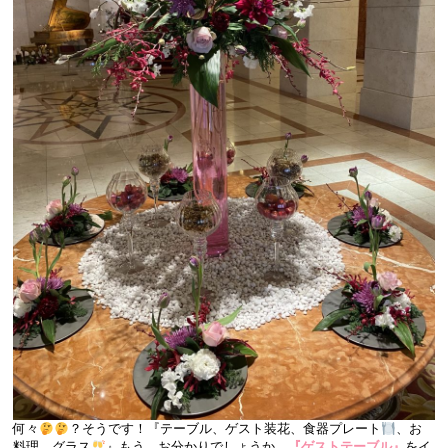
何々
？そうです！『テーブル、ゲスト装花、食器プレート
、お
料理、グラス
』もう、お分かりでしょうか、
『ゲストテーブル』
をイ