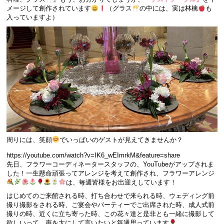
メージして創作されています
（グラス
の中には、実は林檎
も
入っていますよ）
周りには、笑顔
でいっぱいのゲストが見えてきませんか？
https://youtube.com/watch?v=IK6_wEImrkM&feature=share
先日、フラワーコーディネータースタッフの、YouTubeがアップされま
した！一生懸命頑張ってアレンジを考えて創作され、フラワーアレンジ
は、毎週皆様をお出迎えしています！
はじめてのご来館される時、打ち合わせで来られる時、ウェディング前
撮り撮影をされる時、ご宴会やパーティーでご出席された時、成人式前
撮りの時、近くに立ち寄った時、この花々達と是非とも一緒に撮影して
欲しいって、声を大にして言いたいと毎週思っています