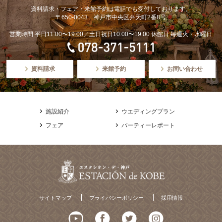
資料請求・フェア・来館予約は電話でも受付しております。
〒650-0043 神戸市中央区弁天町2番8号
営業時間 平日11:00〜19:00／土日祝日10:00〜19:00 休館日 毎週火・水曜日
資料請求
来館予約
お問い合わせ
施設紹介
ウエディングプラン
フェア
パーティーレポート
サイトマップ
プライバシーポリシー
採用情報