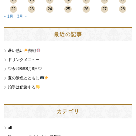
22
23
24
25
26
27
28
« 1月
3月 »
最近の記事
暑い熱い
熱戦
ドリンクメニュー
♡令和8年8月8日♡
夏の景色とともに
拍手は伝染する
カテゴリ
all