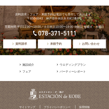
資料請求・フェア・来館予約は電話でも受付しております。
〒650-0043 神戸市中央区弁天町2番8号
営業時間 平日11:00〜19:00／土日祝日10:00〜19:00 休館日 毎週火・水曜日
資料請求
来館予約
お問い合わせ
施設紹介
ウエディングプラン
フェア
パーティーレポート
サイトマップ
プライバシーポリシー
採用情報