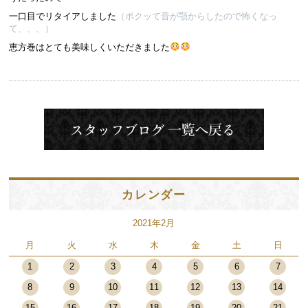
一口目でリタイアしました
（ポクッて音が顎からしたので怖くなっ
て、、、）
恵方巻はとても美味しくいただきました
カレンダー
2021年2月
月
火
水
木
金
土
日
1
2
3
4
5
6
7
8
9
10
11
12
13
14
15
16
17
18
19
20
21