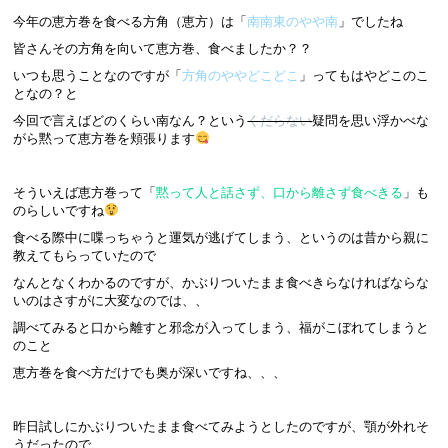
今年の恵方巻を食べる方角（恵方）は「
南南東のやや南
」でしたね
皆さんその方角を向いて恵方巻、食べましたか？？
いつも思うことなのですが「
方角のややどこどこ
」ってもはやどこのこ
となの？と
今回で言えばどのくらい南なん？という
くだらない
疑問を思い浮かべな
がら黙って恵方巻を頬張ります
そういえば恵方巻って「
黙って人と話さず、口から離さず食べきる
」も
のらしいですね
食べる際中に喋っちゃうと運気が逃げてしまう、というのは昔から親に
教えてもらっていたので
なんとなくわかるのですが、かぶりついたまま食べきらなければならな
いのはさすがに大変なのでは、、
調べてみると口から離すと邪念が入ってしまう、福がこぼれてしまうと
のこと
恵方巻を食べ方だけでも奥が深いですね、、、
昨日試しにかぶりついたまま食べてみようとしたのですが、顎が外れそ
うだったので