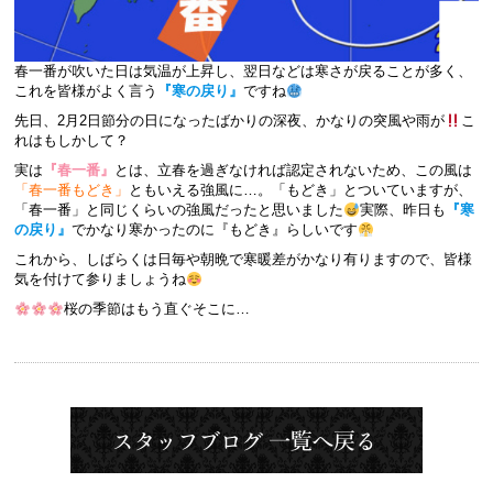
春一番が吹いた日は気温が上昇し、翌日などは寒さが戻ることが多く、
これを皆様がよく言う
『寒の戻り』
ですね
先日、2月2日節分の日になったばかりの深夜、かなりの突風や雨が
こ
れはもしかして？
実は
『春一番』
とは、
立春を過ぎなければ認定されない
ため、この風は
「春一番もどき」
ともいえる強風に…。「もどき」とついていますが、
「春一番」と同じくらいの強風だったと思いました
実際、昨日も
『寒
の戻り』
でかなり寒かったのに『もどき』らしいです
これから、しばらくは日毎や朝晩で寒暖差がかなり有りますので、皆様
気を付けて参りましょうね
桜の季節はもう直ぐそこに…