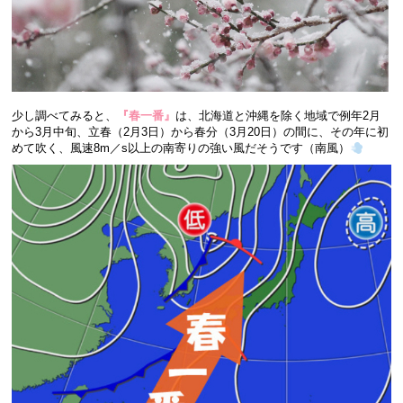
少し調べてみると、
『春一番』
は、北海道と沖縄を除く地域で例年2月
から3月中旬、立春（2月3日）から春分（3月20日）の間に、その年に初
めて吹く、風速8m／s以上の南寄りの強い風だそうです（南風）