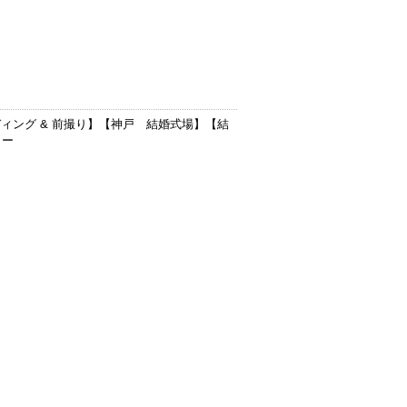
ィング & 前撮り
】【
神戸 結婚式場
】【
結
ター