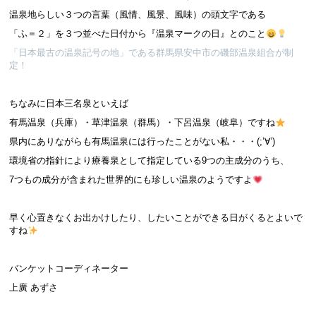
温泉地らしい３つの言葉（風情、風景、風味）の頭文字である
「ふ＝２」を３つ並べた日付から『温泉マークの日』とのこと
「日本最古の温泉記号の地」である群馬県安中市の磯部温泉組合が制
定！
ちなみに日本三名泉といえば
有馬温泉（兵庫）・草津温泉（群馬）・下呂温泉（岐阜）ですね
県内にありながらも有馬温泉には行ったことがない私・・・(;’∀’)
環境省の指針により療養泉として指定している9つの主成分のうち、
7つもの成分が含まれた世界的にも珍しい温泉のようですよ
早く心置きなくお出かけしたり、したいことができる日がくるとよいで
すね
バンケットコーディネーター
上廣 あずさ