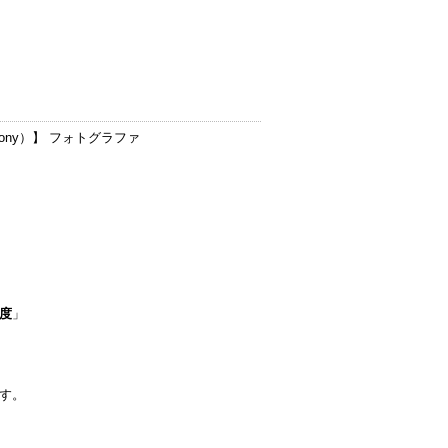
ony）
】 フォトグラファ
度
」
す。