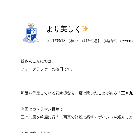
より美しく
2021/03/18 【
神戸 結婚式場
】【
結婚式 （cerem
皆さんこんにちは。
フォトグラファーの池田です。
和婚を予定している花嫁様なら一度は聞いたことがある「
三々九
今回はカメラマン目線で
三々九度を綺麗に行う（写真で綺麗に残す）ポイント
を紹介しま