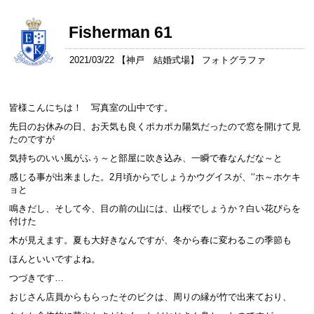
Fisherman 61
2021/03/22 【
神戸 結婚式場
】 フォトグラファ
皆様こんにちは！ 写真室の山中です。
先日のお休みの日、お天気も良くポカポカ陽気だったので窓を開けて見
たのですが
気持ちのいい風がふぅ～と部屋に吹き込み、一瞬で春なんだな～と
感じる事が出来ました。2月頃からでしょうかウグイスが、‘‘ホ～ホケキ
ョと
鳴きだし、そして今、目の前の山には、山桜でしょうか？白い花びらを
付けた
木が見えます。夏も大好きなんですが、冬から春に変わるこの季節も
ほんといいですよね。
つづきです…
おじさん店員からもらったそのビクは、周りの縁が竹で出来ており、