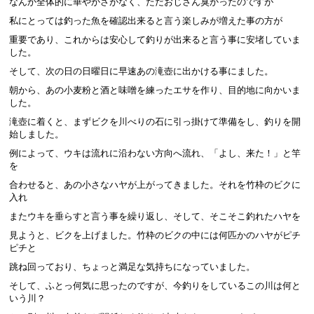
なんか全体的に華やかさがなく、ただおじさん臭かったのですが
私にとっては釣った魚を確認出来ると言う楽しみが増えた事の方が
重要であり、これからは安心して釣りが出来ると言う事に安堵していま
した。
そして、次の日の日曜日に早速あの滝壺に出かける事にました。
朝から、あの小麦粉と酒と味噌を練ったエサを作り、目的地に向かいま
した。
滝壺に着くと、まずビクを川べりの石に引っ掛けて準備をし、釣りを開
始しました。
例によって、ウキは流れに沿わない方向へ流れ、「よし、来た！」と竿
を
合わせると、あの小さなハヤが上がってきました。それを竹枠のビクに
入れ
またウキを垂らすと言う事を繰り返し、そして、そこそこ釣れたハヤを
見ようと、ビクを上げました。竹枠のビクの中には何匹かのハヤがピチ
ピチと
跳ね回っており、ちょっと満足な気持ちになっていました。
そして、ふとっ何気に思ったのですが、今釣りをしているこの川は何と
いう川？