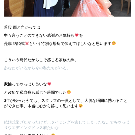
普段 面と向かっては
中々言うことのできない感謝のお気持ち
を
是非 結婚式
という特別な場所で伝えてほしいなと思います
こういう時代だからこそ感じる家族の絆。
あなたがいるから今の私たちがいる。
家族
ってやっぱり良いな
と改めて私自身も感じた瞬間でした
3年が経った今でも、スタッフの一員として、大切な瞬間に携わること
ができた事、本当に心から嬉しく思います
結婚式挙げたかったけど…タイミングを逃してしまったな…でもやっぱ
りウエディングドレス着たいな…