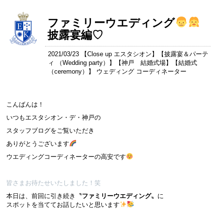
ファミリーウエディング
披露宴編♡
2021/03/23 【
Close up エスタシオン
】【
披露宴＆パーテ
ィ （Wedding party）
】【
神戸 結婚式場
】【
結婚式
（ceremony）
】 ウェディング コーディネーター
こんばんは！
いつもエスタシオン・デ・神戸の
スタッフブログをご覧いただき
ありがとうございます
ウエディングコーディネーターの高安です
皆さまお待たせいたしました！笑
本日は、前回に引き続き〝
ファミリーウエディング
〟に
スポットを当ててお話したいと思います