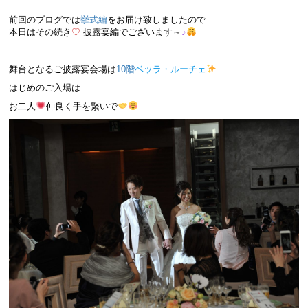
前回のブログでは
挙式編
をお届け致しましたので
本日はその続き
♡
披露宴編でございます～
♪
舞台となるご披露宴会場は
10階
ベッラ・ルーチェ
はじめのご入場は
お二人
仲良く手を繋いで