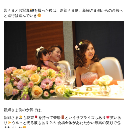
皆さまとお写真
を撮った後は、新郎さま側、新婦さま側からの余興へ
と進行は進んでいき
新婦さま側の余興では、
新郎さま
も花束
を持って登場
というサプライズもあり
笑いあ
り
ウルっと光る涙もあり？の 会場全体があたたかい最高の笑顔で包
まれました