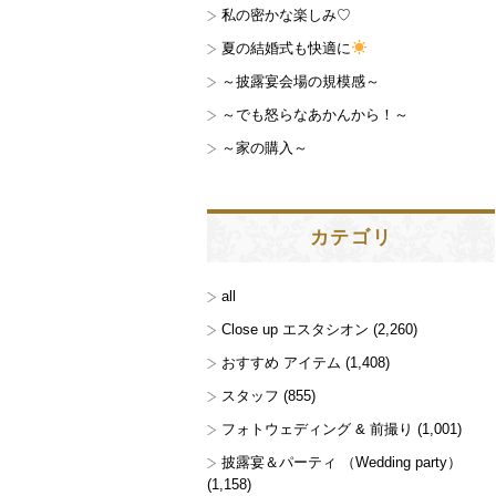
私の密かな楽しみ♡
夏の結婚式も快適に
～披露宴会場の規模感～
～でも怒らなあかんから！～
～家の購入～
カテゴリ
all
Close up エスタシオン
(2,260)
おすすめ アイテム
(1,408)
スタッフ
(855)
フォトウェディング & 前撮り
(1,001)
披露宴＆パーティ （Wedding party）
(1,158)