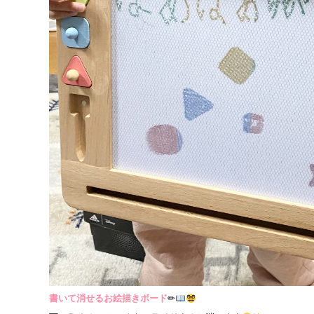
書いて消せるお絵描きボード
✏︎