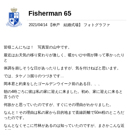
Fisherman 65
2021/04/14 【
神戸 結婚式場
】 フォトグラファ
皆様こんにちは！ 写真室の山中です。
最近はお天気の移り変わりが激しく、暖かいひや雨が降って寒かったり
と
体調を崩しそうな日があったりしますが、気を付けねばと思います。
では、タケノコ掘りのつづきです…
岡本君と約束をしたゴールデンウイーク前のある日、、、
朝の4時ごろに彼は私の家に迎えに来ました。初め、家に迎えに来ると
言うので
何故かと思っていたのですが、すぐにその理由がわかりました。
なんと！その理由は私の家から目的地まで直線距離で50m程のところだ
ったのです。
なんとなくそこに竹林があるのは知っていたのですが、まさかこんな近