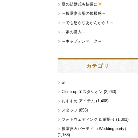
夏の結婚式も快適に
～披露宴会場の規模感～
～でも怒らなあかんから！～
～家の購入～
～キャプテンマーク～
カテゴリ
all
Close up エスタシオン
(2,260)
おすすめ アイテム
(1,408)
スタッフ
(855)
フォトウェディング & 前撮り
(1,001)
披露宴＆パーティ （Wedding party）
(1,158)