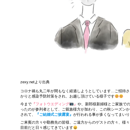
zexy.netより出典
コロナ禍も丸二年が間もなく経過しようとしています…ご招待さ
かりと感染予防対策をされ、お越し頂けている様子です
今まで
『フォトウエディング
』
や、新郎様新婦様とご家族で
ったのが参列者として、ご親族様方が加わり、この秋シーズンか
されて、
『ご結婚式ご披露宴』
が行われる事が多くなってまいり
ご来賓の方々や勤務先の皆様、ご遠方からのゲストの方々、様々
目前だと日々感じてきています