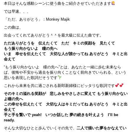
本日はそんな感動シーンに使う曲をご紹介させていただきます
では早速、、、
「ただ、ありがとう」：Monkey Majik
この曲は、
出会ってくれてありがとう＾＾を最大級に伝えた曲です。
ただありがとうを 伝えたくて ただ キミの笑顔を 見たくて
もう振り向かないよ 瞳の先へ
いま 幸せを伝えたくて 大切な人が誰かってね ありがとう キミと出
会えて
“もう振り向かないよ 瞳の先へ”とは、あなたと一緒に歩む未来なら
ば、後悔や不安から過去を振り向くことなく前向きでいられる、という
思いを表現した歌詞だそうです
これから未来を共に過ごされる新郎新婦様にピッタリな歌詞です
そのキミの溢れる笑顔が 悲しみをやさしさに変えて もう振り向かない
よ瞳の先へ
この幸せを伝えたくて 大切な人はキミだってね ありがとう キミと出
会えて
手と手を繋いで yeah! いつか話した 夢の続きを叶えよう I’ll be
ready.
そんな大切なひとと歩んでいくその先で、
二人で描いた夢をかなえてい