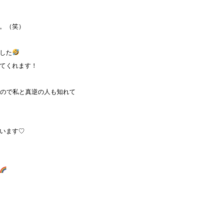
。（笑）
した
てくれます！
るので私と真逆の人も知れて
います♡