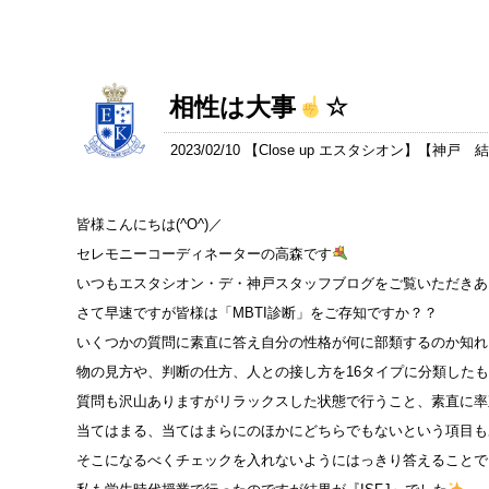
相性は大事
☆
2023/02/10 【
Close up エスタシオン
】【
神戸 
皆様こんにちは(^O^)／
セレモニーコーディネーターの高森です
いつもエスタシオン・デ・神戸スタッフブログをご覧いただきあ
さて早速ですが皆様は「MBTI診断」をご存知ですか？？
いくつかの質問に素直に答え自分の性格が何に部類するのか知れ
物の見方や、判断の仕方、人との接し方を16タイプに分類した
質問も沢山ありますがリラックスした状態で行うこと、素直に率
当てはまる、当てはまらにのほかにどちらでもないという項目も
そこになるべくチェックを入れないようにはっきり答えることで