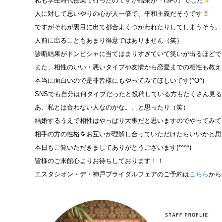
私も学生時代授業で行ったのですが結果が『ISFJ』でした
人に対して思いやりの心が人一倍で、平和主義だそうです
ですがそれが裏目に出て都合よくつかわれたりしてしまうそう。
人前に出ることもあまり得意ではありません（笑）
診断結果がドンピシャに当てはまりすぎていて笑いが出るほどで
また、相性のいい・悪いタイプや友情から恋愛までの相性も教え
本当に面白いので是非皆様にもやってみてほしいです(^O^)
SNSでも自分は何タイプだったと投稿している方もたくさん見
あ、私とは合わない人なのかな。。と思ったり（笑）
結婚するうえで相性はやっぱり大事だと思いますのでやってみて
相手の方の性格をお互いが理解し合っていただけたらいいかと思
本日もご覧いただきましてありがとうございます(*^^*)
皆様のご来館心よりお待ちしております！！
エスタシオン・デ・神戸ブライダルフェアのご予約は
こちら
から