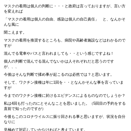
マスクの着用は個人の判断に・・・と政府は言っておりますが、言い方
を変えれば
「マスクの着用は個人の自由、感染は個人の自己責任」 と、なんかそ
んな風に
聞こえます。
マスクの着用を推奨するところも、病院や高齢者施設などはわかるので
すが
混んでる電車やバスと言われましても・・という感じですよね！
個人の判断で混んでる混んでないかは人それぞれだと思うのです
が、、、
今後はそんな判断で揉め事が起こるのは必然では？と思います。
そして、ワクチン接種は年に1回を・・となんかそんな事を言っていま
すが
今までのワクチン接種に於けるエビデンスによるものなのでしょうか？
私は4回も打ったのにとそんなことを思いました。（5回目の予約をする
直前で知ったのですが）
今後もこのコロナウイルスに振り回される事と思いますが、状況を自分
なりに
見極めて対応していかなければと考えています。