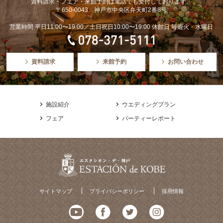
資料請求・フェア・来館予約は電話でも受付しております。
〒650-0043 神戸市中央区弁天町2番8号
営業時間 平日11:00〜19:00／土日祝日10:00〜19:00 休館日 毎週火・水曜日
資料請求
来館予約
お問い合わせ
施設紹介
ウエディングプラン
フェア
パーティーレポート
サイトマップ
プライバシーポリシー
採用情報