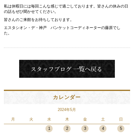
私は休暇日には毎回こんな感じで過ごしております。皆さんの休みの日
の話もぜひ聞かせてください。
皆さんのご来館をお待ちしております。
エスタシオン・デ・神戸 バンケットコーディネーターの藤原でし
た。
カレンダー
2024年5月
月
火
水
木
金
土
日
1
2
3
4
5