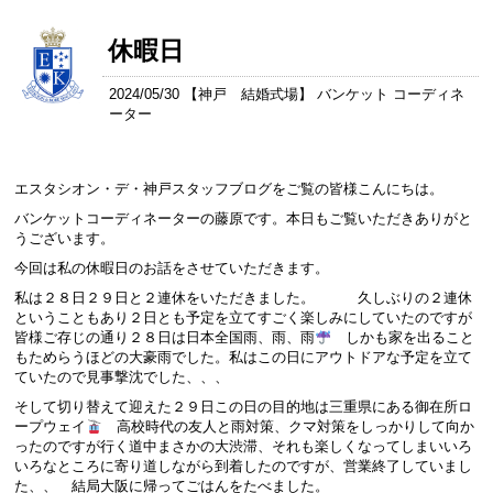
休暇日
2024/05/30 【
神戸 結婚式場
】 バンケット コーディネ
ーター
エスタシオン・デ・神戸スタッフブログをご覧の皆様こんにちは。
バンケットコーディネーターの藤原です。本日もご覧いただきありがと
うございます。
今回は私の休暇日のお話をさせていただきます。
私は２８日２９日と２連休をいただきました。 久しぶりの２連休
ということもあり２日とも予定を立てすごく楽しみにしていたのですが
皆様ご存じの通り２８日は日本全国雨、雨、雨
しかも家を出ること
もためらうほどの大豪雨でした。私はこの日にアウトドアな予定を立て
ていたので見事撃沈でした、、、
そして切り替えて迎えた２９日この日の目的地は三重県にある御在所ロ
ープウェイ
高校時代の友人と雨対策、クマ対策をしっかりして向か
ったのですが行く道中まさかの大渋滞、それも楽しくなってしまいいろ
いろなところに寄り道しながら到着したのですが、営業終了していまし
た、、 結局大阪に帰ってごはんをたべました。