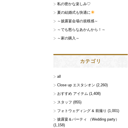
私の密かな楽しみ♡
夏の結婚式も快適に
～披露宴会場の規模感～
～でも怒らなあかんから！～
～家の購入～
カテゴリ
all
Close up エスタシオン
(2,260)
おすすめ アイテム
(1,408)
スタッフ
(855)
フォトウェディング & 前撮り
(1,001)
披露宴＆パーティ （Wedding party）
(1,158)