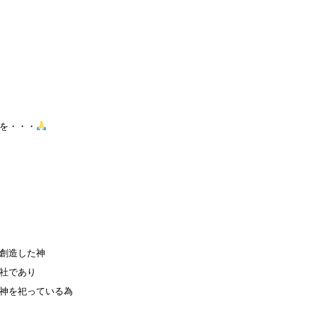
を・・・
創造した神
社であり
神を祀っている為