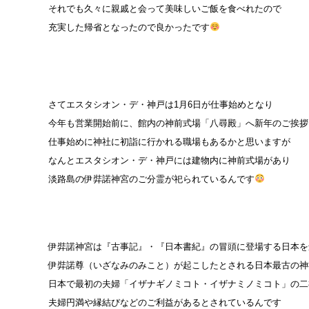
それでも久々に親戚と会って美味しいご飯を食べれたので
充実した帰省となったので良かったです
さてエスタシオン・デ・神戸は1月6日が仕事始めとなり
今年も営業開始前に、館内の神前式場「八尋殿」へ新年のご挨拶
仕事始めに神社に初詣に行かれる職場もあるかと思いますが
なんとエスタシオン・デ・神戸には建物内に神前式場があり
淡路島の伊弉諾神宮のご分霊が祀られているんです
伊弉諾神宮は『古事記』・『日本書紀』の冒頭に登場する日本を
伊弉諾尊（いざなみのみこと）が起こしたとされる日本最古の神
日本で最初の夫婦「イザナギノミコト・イザナミノミコト」の二
夫婦円満や縁結びなどのご利益があるとされているんです