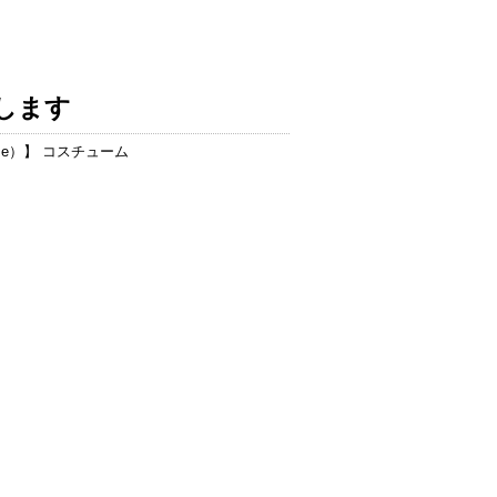
します
me）
】 コスチューム