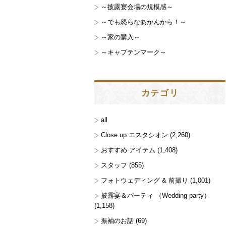
～披露宴会場の規模感～
～でも怒らなあかんから！～
～家の購入～
～キャプテンマーク～
カテゴリ
all
Close up エスタシオン
(2,260)
おすすめ アイテム
(1,408)
スタッフ
(855)
フォトウェディング & 前撮り
(1,001)
披露宴＆パーティ （Wedding party）
(1,158)
振袖のお話
(69)