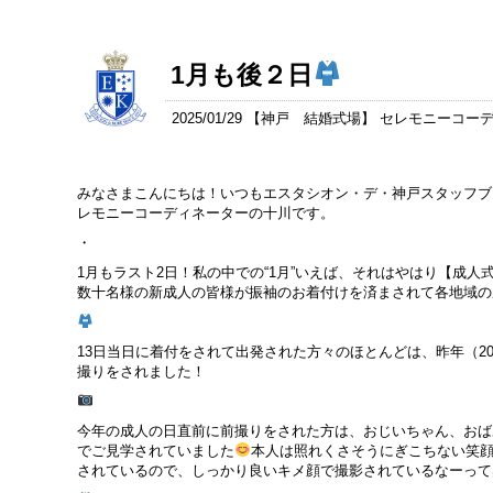
1月も後２日
2025/01/29 【
神戸 結婚式場
】 セレモニーコー
みなさまこんにちは！いつもエスタシオン・デ・神戸スタッフブ
レモニーコーディネーターの十川です。
・
1月もラスト2日！私の中での“1月”いえば、それはやはり【成
数十名様の新成人の皆様が振袖のお着付けを済まされて各地域の
13日当日に着付をされて出発された方々のほとんどは、昨年（2
撮りをされました！
今年の成人の日直前に前撮りをされた方は、おじいちゃん、おば
でご見学されていました
本人は照れくさそうにぎこちない笑顔
されているので、しっかり良いキメ顔で撮影されているなーって