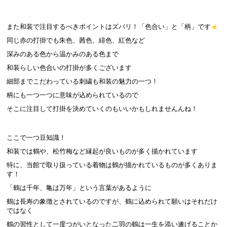
また和装で注目するべきポイントはズバリ！「色合い」と「柄」です
同じ赤の打掛でも朱色、茜色、緋色、紅色など
深みのある色から温かみのある色まで
和装らしい色合いの打掛が多くございます
細部までこだわっている刺繍も和装の魅力の一つ！
柄にも一つ一つに意味が込められているので
そこに注目して打掛を決めていくのもいいかもしれませんんね！
ここで一つ豆知識！
和装では鶴や、松竹梅など縁起が良いものが多く描かれています
特に、当館で取り扱っている着物は鶴が描かれているものが多くありま
す！
「鶴は千年、亀は万年」という言葉があるように
鶴は長寿の象徴とされているのですが、鶴に込められて願いはそれだけ
ではなく
鶴の習性として一度つがいとなった二羽の鶴は一生を添い遂げることか