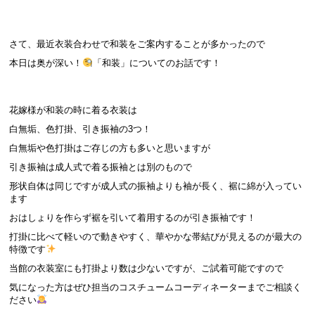
さて、最近衣装合わせで和装をご案内することが多かったので
本日は奥が深い！
「和装」についてのお話です！
花嫁様が和装の時に着る衣装は
白無垢、色打掛、引き振袖の3つ！
白無垢や色打掛はご存じの方も多いと思いますが
引き振袖は成人式で着る振袖とは別のもので
形状自体は同じですが成人式の振袖よりも袖が長く、裾に綿が入ってい
ます
おはしょりを作らず裾を引いて着用するのが引き振袖です！
打掛に比べて軽いので動きやすく、華やかな帯結びが見えるのが最大の
特徴です
当館の衣装室にも打掛より数は少ないですが、ご試着可能ですので
気になった方はぜひ担当のコスチュームコーディネーターまでご相談く
ださい