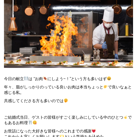
今日の献立
は “お肉
にしよう~！”という方も多いはず
年々、脂がしっかりのっている良いお肉は本当ちょっと
で良いなぁと
感じる私。
共感してくださる方も多いのでは
ご結婚式当日、ゲストの皆様がすごく楽しみにしている中のひとつ
で
もあるお料理
お世話になった大好きな皆様へのこれまでの感謝
これからも宜しくお願いします
という気持ちを込めた、