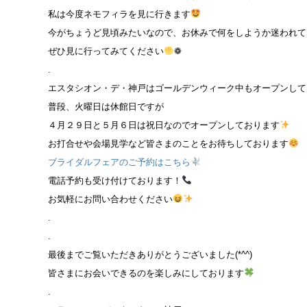
私は今度ネモフィラを見に行きます
今がちょうど見頃みたいなので、お休みで何をしようか迷われて
ぜひ見に行ってみてください
❁
.
エスタシオン・デ・神戸はゴールデンウィーク中もオープンして
普段、火曜日は休館日ですが
４月２９日と５月６日は祝日なのでオープンしております
お打合せや会場見学など皆さまのことをお待ちしております
ブライダルフェアのご予約はこちら
電話予約も受け付けております！
お気軽にお問い合わせください
.
.
最後までご覧いただきありがとうございました(*^^)
皆さまにお会いできるのを楽しみにしております
.