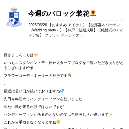
今週のバロック装花
2025/06/26 【
おすすめ アイテム
】【
披露宴＆パーティ
（Wedding party）
】【
神戸 結婚式場
】【
結婚式のアイ
デア集
】 フラワー アーティスト
皆さまこんにちは
いつもエスタシオン・デ・神戸スタッフブログをご覧いただきありがと
うございます(^^)/
フラワーコーディネーターの神戸です
.
最近は暑い日が続いておりますね
先日今年初めてハンディーファンを使いました！
冷たい風が来るわけではないですが
ハンディーファンがあるのとないのでは全然涼しさが違います
これから手放せなくなりますね