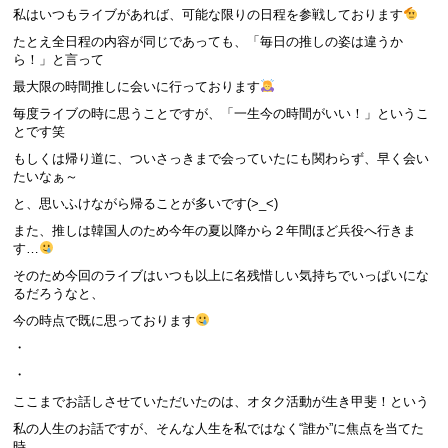
私はいつもライブがあれば、可能な限りの日程を参戦しております
たとえ全日程の内容が同じであっても、「毎日の推しの姿は違うか
ら！」と言って
最大限の時間推しに会いに行っております
毎度ライブの時に思うことですが、「一生今の時間がいい！」というこ
とです笑
もしくは帰り道に、ついさっきまで会っていたにも関わらず、早く会い
たいなぁ～
と、思いふけながら帰ることが多いです(>_<)
また、推しは韓国人のため今年の夏以降から２年間ほど兵役へ行きま
す…
そのため今回のライブはいつも以上に名残惜しい気持ちでいっぱいにな
るだろうなと、
今の時点で既に思っております
・
・
ここまでお話しさせていただいたのは、オタク活動が生き甲斐！という
私の人生のお話ですが、そんな人生を私ではなく“誰か”に焦点を当てた
時…。