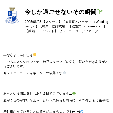
今しか過ごせないその瞬間
2025/06/28 【
スタッフ
】【
披露宴＆パーティ （Wedding
party）
】【
神戸 結婚式場
】【
結婚式 （ceremony）
】
【
結婚式 イベント
】 セレモニーコーディネーター
・
みなさまこんにちは
いつもエスタシオン・デ・神戸スタッフブログをご覧いただきありがと
うございます。
セレモニーコーディネーターの後藤です
・
・
あっという間に６月もあと２日でございます…
夏がくるのが早いなぁ～！という気持ちと同時に、2025年がもう後半戦
に
差し掛かっていることに驚きが止まらないです(+_+)