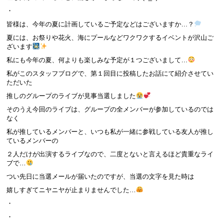
・
皆様は、今年の夏に計画しているご予定などはございますか…？
夏には、お祭りや花火、海にプールなどワクワクするイベントが沢山ご
ざいます
私にも今年の夏、何よりも楽しみな予定が１つございまして…
私がこのスタッフブログで、第１回目に投稿したお話にて紹介させてい
ただいた
推しのグループのライブが見事当選しました
そのうえ今回のライブは、グループの全メンバーが参加しているのでは
なく
私が推しているメンバーと、いつも私が一緒に参戦している友人が推し
ているメンバーの
２人だけが出演するライブなので、二度とないと言えるほど貴重なライ
ブで…
つい先日に当選メールが届いたのですが、当選の文字を見た時は
嬉しすぎてニヤニヤが止まりませんでした…
・
・